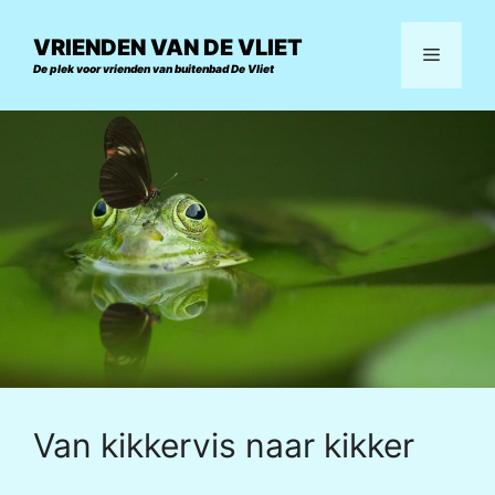
Ga
naar
VRIENDEN VAN DE VLIET
Menu
de
De plek voor vrienden van buitenbad De Vliet
inhoud
Van kikkervis naar kikker